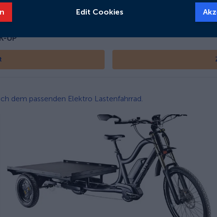
1240
Wh
n
Edit Cookies
Akz
K-UP
t
 nach dem passenden Elektro Lastenfahrrad.