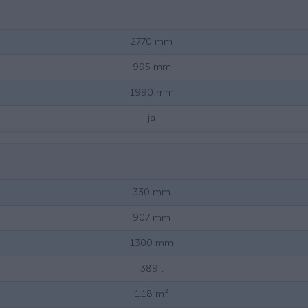
2770
mm
995
mm
1990
mm
ja
330
mm
907
mm
1300
mm
389
l
1.18
m²