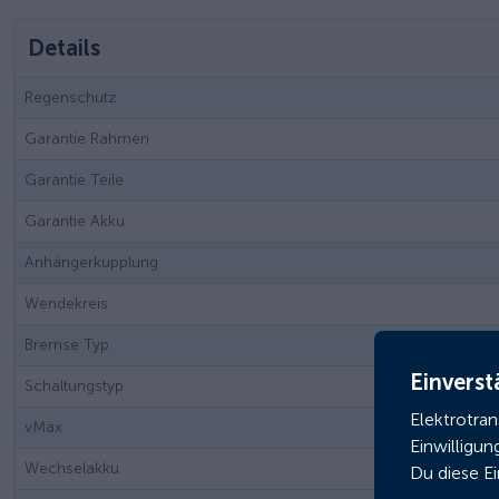
Details
Regenschutz
Garantie Rahmen
Garantie Teile
Garantie Akku
Anhängerkupplung
Wendekreis
Bremse Typ
Einverst
Schaltungstyp
Elektrotra
vMax
Einwilligun
Wechselakku
Du diese E