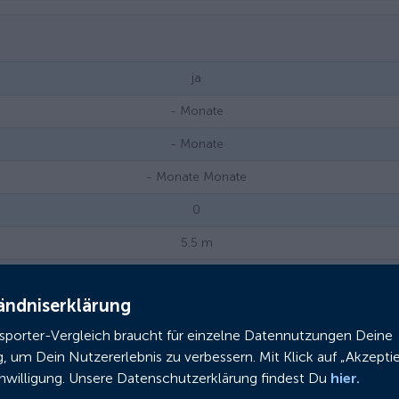
ja
-
Monate
-
Monate
- Monate
Monate
0
5.5
m
Scheibenbremse (hydraulisch)
ändniserklärung
0
nsporter-Vergleich braucht für einzelne Datennutzungen Deine
25
km/h
g, um Dein Nutzererlebnis zu verbessern. Mit Klick auf „Akzeptie
ja
inwilligung. Unsere Datenschutzerklärung findest Du
hier.