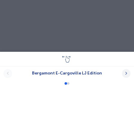
Bergamont E-Cargoville LJ Edition
Lastenräder
A-N.T.
Babboe