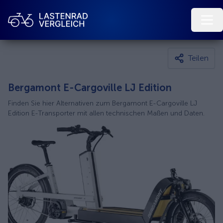
Teilen
Bergamont E-Cargoville LJ Edition
Finden Sie hier Alternativen zum Bergamont E-Cargoville LJ
Edition E-Transporter mit allen technischen Maßen und Daten.