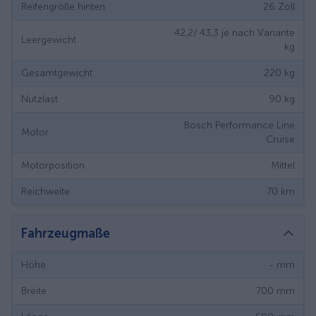
Reifengröße hinten
26
Zoll
42,2/ 43,3 je nach Variante
Leergewicht
kg
Gesamtgewicht
220
kg
Nutzlast
90
kg
Bosch Performance Line
Motor
Cruise
Motorposition
Mittel
Reichweite
70
km
Fahrzeugmaße
Höhe
-
mm
Breite
700
mm