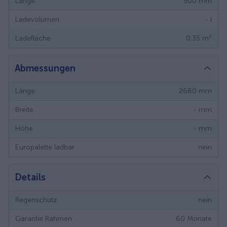
Länge
500
mm
Ladevolumen
-
l
Ladefläche
0.35
m²
Abmessungen
Länge
2680
mm
Breite
-
mm
Höhe
-
mm
Europalette ladbar
nein
Details
Regenschutz
nein
Garantie Rahmen
60
Monate