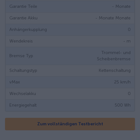
Garantie Teile
-
Monate
Garantie Akku
- Monate
Monate
Anhängerkupplung
0
Wendekreis
-
m
Trommel- und
Bremse Typ
Scheibenbremse
Schaltungstyp
Kettenschaltung
vMax
25
km/h
Wechselakku
0
Energiegehalt
500
Wh
Zum vollständigen Testbericht