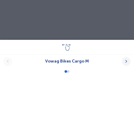
Vowag Bikes Cargo M
Lastenräder
A-N.T.
Babboe
Bayk AG