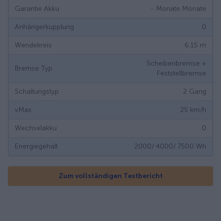
Garantie Akku
- Monate
Monate
Anhängerkupplung
0
Wendekreis
6.15
m
Scheibenbremse +
Bremse Typ
Feststellbremse
Schaltungstyp
2 Gang
vMax
25
km/h
Wechselakku
0
Energiegehalt
2000/ 4000/ 7500
Wh
Zum vollständigen Testbericht