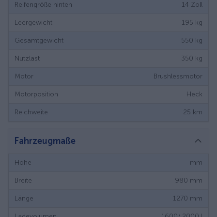
Reifengröße hinten
14
Zoll
Leergewicht
195
kg
Gesamtgewicht
550
kg
Nutzlast
350
kg
Motor
Brushlessmotor
Motorposition
Heck
Reichweite
25
km
Fahrzeugmaße
Höhe
-
mm
Breite
980
mm
Länge
1270
mm
Ladevolumen
1600/ 2000
l