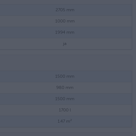
2705
mm
1000
mm
1994
mm
ja
1500
mm
980
mm
1500
mm
1700
l
1.47
m²