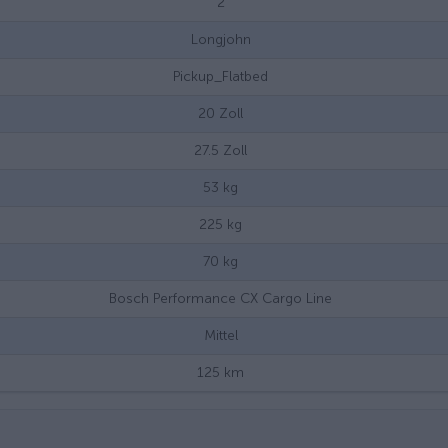
2
Longjohn
Pickup_Flatbed
20
Zoll
27.5
Zoll
53
kg
225
kg
70
kg
Bosch Performance CX Cargo Line
Mittel
125
km