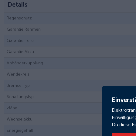
Details
Regenschutz
Garantie Rahmen
Garantie Teile
Garantie Akku
Anhängerkupplung
Wendekreis
Bremse Typ
Schaltungstyp
Einverst
vMax
Elektrotra
Einwilligun
Wechselakku
Du diese E
Energiegehalt