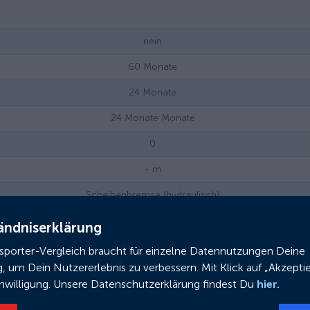
nein
60
Monate
24
Monate
24 Monate
Monate
0
-
m
Scheibenbremse (hydraulisch)
Nabenschaltung
ändniserklärung
25
km/h
nsporter-Vergleich braucht für einzelne Datennutzungen Deine
g, um Dein Nutzererlebnis zu verbessern. Mit Klick auf „Akzeptie
ja
inwilligung. Unsere Datenschutzerklärung findest Du
hier.
625
Wh