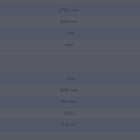
2700
mm
650
mm
-
mm
nein
-
mm
600
mm
755
mm
370
l
0.45
m²