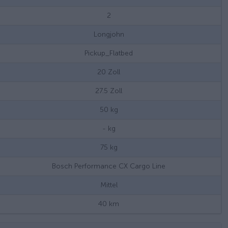
2
Longjohn
Pickup_Flatbed
20
Zoll
27.5
Zoll
50
kg
-
kg
75
kg
Bosch Performance CX Cargo Line
Mittel
40
km