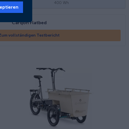
400
Wh
eptieren
Carqon Flatbed
Zum vollständigen Testbericht