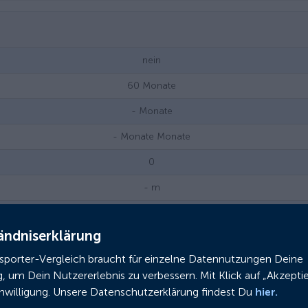
nein
60
Monate
-
Monate
- Monate
Monate
0
-
m
Scheibenbremse (hydraulisch)
ändniserklärung
Nabenschaltung
nsporter-Vergleich braucht für einzelne Datennutzungen Deine
25
km/h
g, um Dein Nutzererlebnis zu verbessern. Mit Klick auf „Akzeptie
0
inwilligung. Unsere Datenschutzerklärung findest Du
hier.