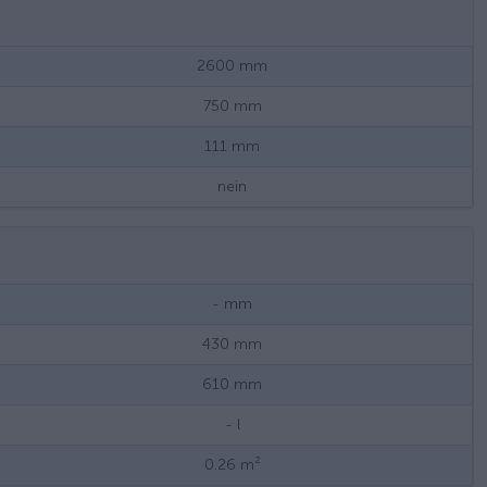
2600
mm
750
mm
111
mm
nein
-
mm
430
mm
610
mm
-
l
0.26
m²