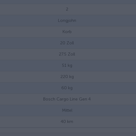
2
Longjohn
Korb
20
Zoll
27.5
Zoll
51
kg
220
kg
60
kg
Bosch Cargo Line Gen 4
Mittel
40
km