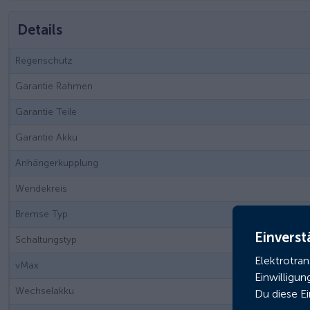
Details
Regenschutz
Garantie Rahmen
Garantie Teile
Garantie Akku
Anhängerkupplung
Wendekreis
Bremse Typ
Einverst
Schaltungstyp
Elektrotra
vMax
Einwilligun
Wechselakku
Du diese E