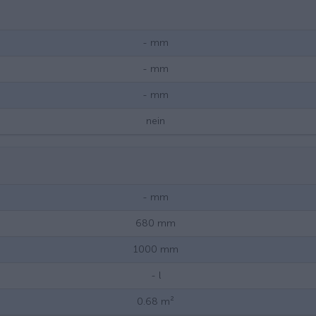
-
mm
-
mm
-
mm
nein
-
mm
680
mm
1000
mm
-
l
0.68
m²