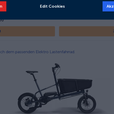
1000
Wh
n
Edit Cookies
Akz
00
t
 nach dem passenden Elektro Lastenfahrrad.