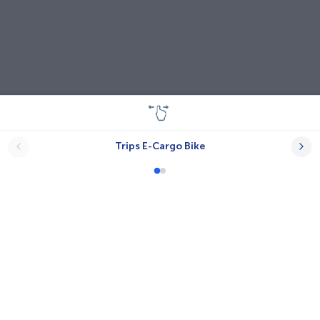
Trips E-Cargo Bike
Lastenräder
A-N.T.
Babboe
Bayk AG