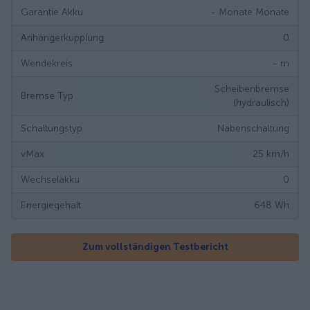
Garantie Akku
- Monate
Monate
Anhängerkupplung
0
Wendekreis
-
m
Scheibenbremse
Bremse Typ
(hydraulisch)
Schaltungstyp
Nabenschaltung
vMax
25
km/h
Wechselakku
0
Energiegehalt
648
Wh
Zum vollständigen Testbericht