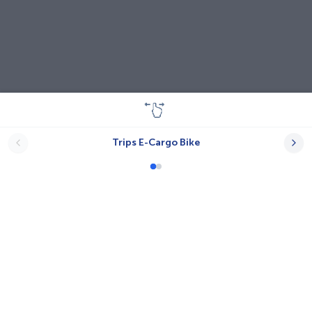
Trips E-Cargo Bike
Lastenräder
A-N.T.
Babboe
Bayk AG