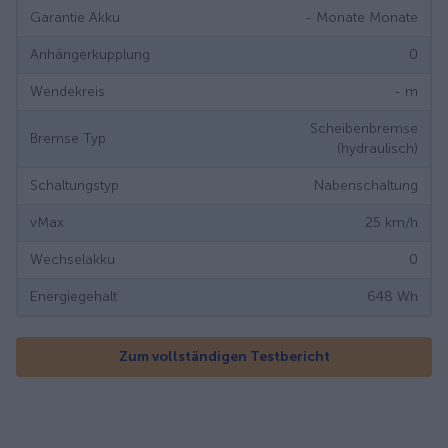
Garantie Akku
- Monate
Monate
Anhängerkupplung
0
Wendekreis
-
m
Scheibenbremse
Bremse Typ
(hydraulisch)
Schaltungstyp
Nabenschaltung
vMax
25
km/h
Wechselakku
0
Energiegehalt
648
Wh
Zum vollständigen Testbericht