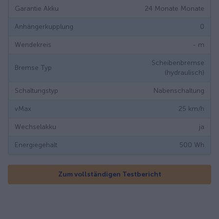
Garantie Akku
24 Monate
Monate
Anhängerkupplung
0
Wendekreis
-
m
Scheibenbremse
Bremse Typ
(hydraulisch)
Schaltungstyp
Nabenschaltung
vMax
25
km/h
Wechselakku
ja
Energiegehalt
500
Wh
Zum vollständigen Testbericht