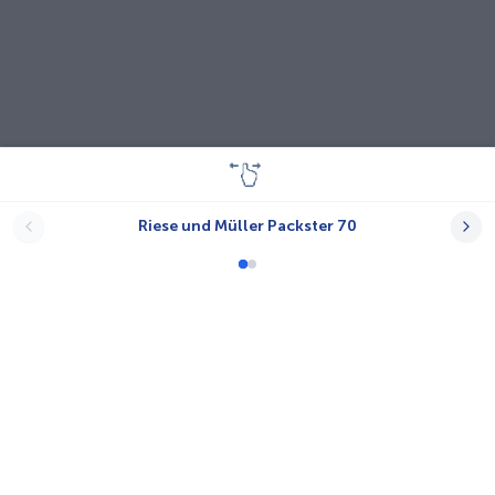
Riese und Müller Packster 70
Lastenräder
A-N.T.
Babboe
Bayk AG