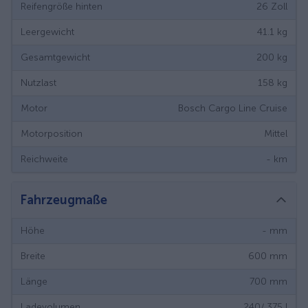
Reifengröße hinten
26
Zoll
Leergewicht
41.1
kg
Gesamtgewicht
200
kg
Nutzlast
158
kg
Motor
Bosch Cargo Line Cruise
Motorposition
Mittel
Reichweite
-
km
Fahrzeugmaße
Höhe
-
mm
Breite
600
mm
Länge
700
mm
Ladevolumen
240/ 375
l