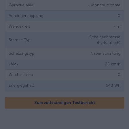
Garantie Akku
- Monate
Monate
Anhängerkupplung
0
Wendekreis
-
m
Scheibenbremse
Bremse Typ
(hydraulisch)
Schaltungstyp
Nabenschaltung
vMax
25
km/h
Wechselakku
0
Energiegehalt
648
Wh
Zum vollständigen Testbericht