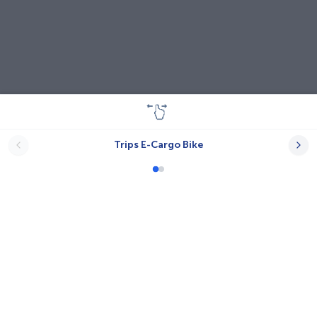
Trips E-Cargo Bike
Lastenräder
A-N.T.
Babboe
Bayk AG