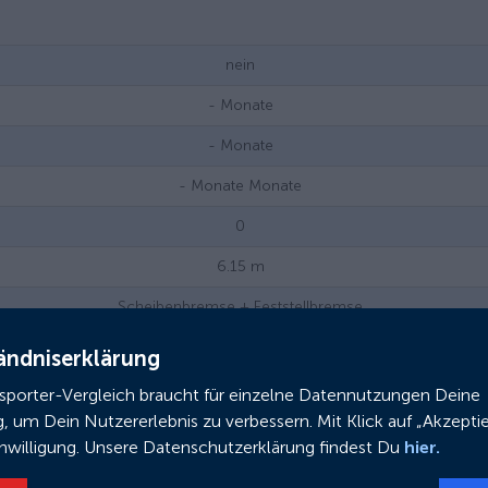
nein
-
Monate
-
Monate
- Monate
Monate
0
6.15
m
Scheibenbremse + Feststellbremse
2 Gang
ändniserklärung
25
km/h
nsporter-Vergleich braucht für einzelne Datennutzungen Deine
g, um Dein Nutzererlebnis zu verbessern. Mit Klick auf „Akzeptie
0
inwilligung. Unsere Datenschutzerklärung findest Du
hier.
2000/ 4000/ 7500
Wh