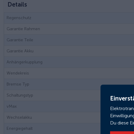
Details
Regenschutz
Garantie Rahmen
Garantie Teile
Garantie Akku
Anhängerkupplung
Wendekreis
Bremse Typ
Schaltungstyp
Einverst
vMax
Elektrotra
Einwilligun
Wechselakku
Du diese E
Energiegehalt