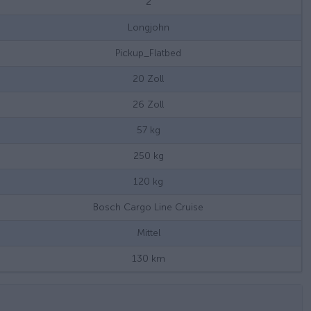
2
Longjohn
Pickup_Flatbed
20
Zoll
26
Zoll
57
kg
250
kg
120
kg
Bosch Cargo Line Cruise
Mittel
130
km