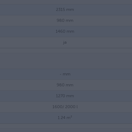
2315
mm
980
mm
1460
mm
ja
-
mm
980
mm
1270
mm
1600/ 2000
l
1.24
m²