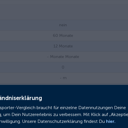
nein
60
Monate
12
Monate
- Monate
Monate
0
-
m
Scheibenbremse (hydraulisch)
ändniserklärung
Kettenschaltung
nsporter-Vergleich braucht für einzelne Datennutzungen Deine
25
km/h
g, um Dein Nutzererlebnis zu verbessern. Mit Klick auf „Akzeptie
ja
inwilligung. Unsere Datenschutzerklärung findest Du
hier.