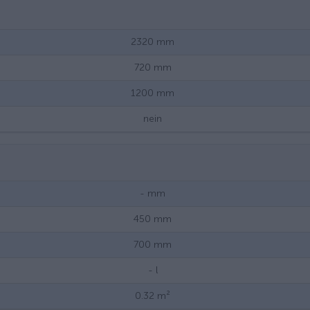
2320
mm
720
mm
1200
mm
nein
-
mm
450
mm
700
mm
-
l
0.32
m²