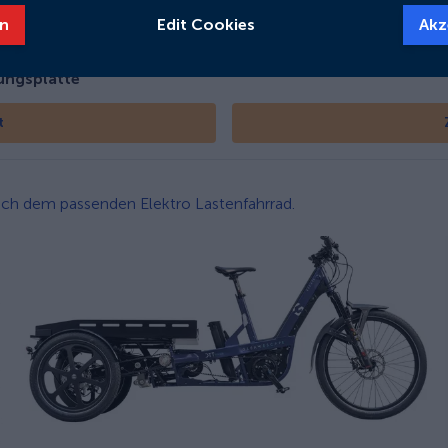
522
Wh
n
Edit Cookies
Akz
ngsplatte
t
 nach dem passenden Elektro Lastenfahrrad.