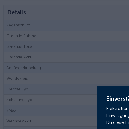
Details
Regenschutz
Garantie Rahmen
Garantie Teile
Garantie Akku
Anhängerkupplung
Wendekreis
Bremse Typ
Einverst
Schaltungstyp
Elektrotra
vMax
Einwilligun
Wechselakku
Du diese E