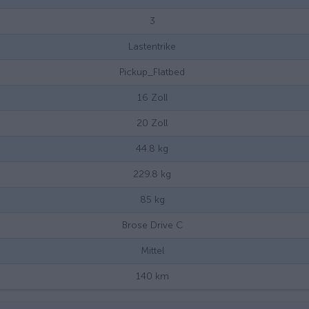
3
Lastentrike
Pickup_Flatbed
16
Zoll
20
Zoll
44.8
kg
229.8
kg
85
kg
Brose Drive C
Mittel
140
km