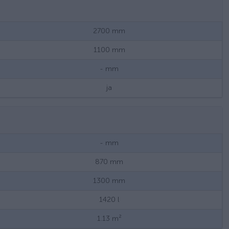
2700
mm
1100
mm
-
mm
ja
-
mm
870
mm
1300
mm
1420
l
1.13
m²