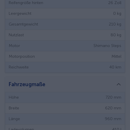
Reifengröße hinten
26
Zoll
Leergewicht
0
kg
Gesamtgewicht
210
kg
Nutzlast
80
kg
Motor
Shimano Steps
Motorposition
Mittel
Reichweite
40
km
Fahrzeugmaße
Höhe
720
mm
Breite
620
mm
Länge
960
mm
Ladevolumen
410
l