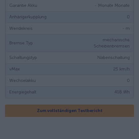
Garantie Akku
- Monate
Monate
Anhängerkupplung
0
Wendekreis
-
m
mechanische
Bremse Typ
Scheibenbremsen
Schaltungstyp
Nabenschaltung
vMax
25
km/h
Wechselakku
0
Energiegehalt
418
Wh
Zum vollständigen Testbericht