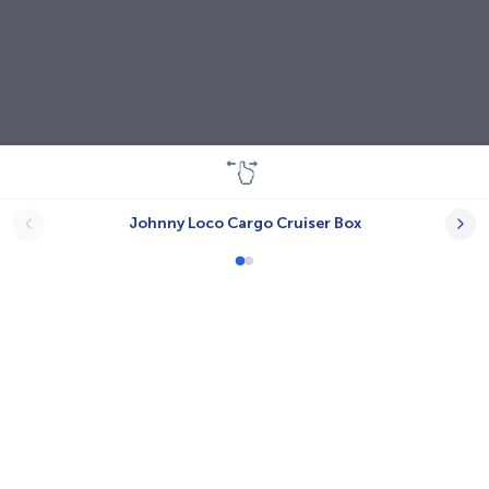
Johnny Loco Cargo Cruiser Box
Lastenräder
A-N.T.
Babboe
Bayk AG