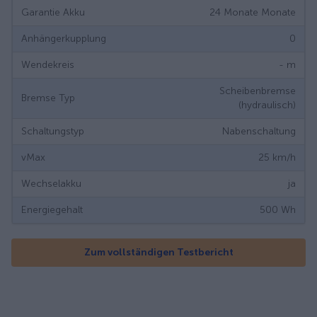
Garantie Akku
24 Monate
Monate
Anhängerkupplung
0
Wendekreis
-
m
Scheibenbremse
Bremse Typ
(hydraulisch)
Schaltungstyp
Nabenschaltung
vMax
25
km/h
Wechselakku
ja
Energiegehalt
500
Wh
Zum vollständigen Testbericht