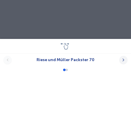
Riese und Müller Packster 70
Lastenräder
A-N.T.
Babboe
Bayk AG