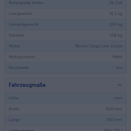
Reifengröße hinten
26
Zoll
Leergewicht
41.1
kg
Gesamtgewicht
200
kg
Nutzlast
158
kg
Motor
Bosch Cargo Line Cruise
Motorposition
Mittel
Reichweite
-
km
Fahrzeugmaße
Höhe
-
mm
Breite
600
mm
Länge
700
mm
Ladevolumen
240/ 375
l