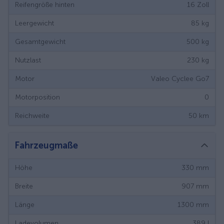
Reifengröße hinten
16
Zoll
Leergewicht
85
kg
Gesamtgewicht
500
kg
Nutzlast
230
kg
Motor
Valeo Cyclee Go7
Motorposition
0
Reichweite
50
km
Fahrzeugmaße
Höhe
330
mm
Breite
907
mm
Länge
1300
mm
Ladevolumen
389
l