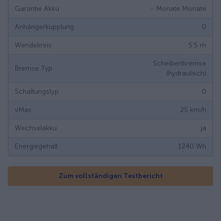
Garantie Akku
- Monate
Monate
Anhängerkupplung
0
Wendekreis
5.5
m
Scheibenbremse
Bremse Typ
(hydraulisch)
Schaltungstyp
0
vMax
25
km/h
Wechselakku
ja
Energiegehalt
1240
Wh
Zum vollständigen Testbericht