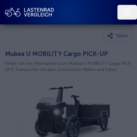
Teilen
Mubea U MOBILITY Cargo PICK-UP
Finden Sie hier Alternativen zum Mubea U MOBILITY Cargo PICK-
UP E-Transporter mit allen technischen Maßen und Daten.