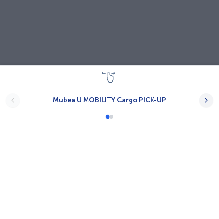
Mubea U MOBILITY Cargo PICK-UP
Lastenräder
A-N.T.
Babboe
Bayk AG