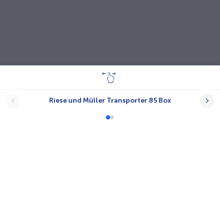
Riese und Müller Transporter 85 Box
Lastenräder
A-N.T.
Babboe
Bayk AG