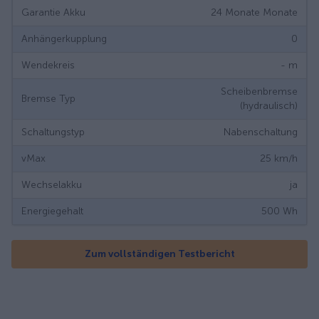
Garantie Akku
24 Monate
Monate
Anhängerkupplung
0
Wendekreis
-
m
Scheibenbremse
Bremse Typ
(hydraulisch)
Schaltungstyp
Nabenschaltung
vMax
25
km/h
Wechselakku
ja
Energiegehalt
500
Wh
Zum vollständigen Testbericht