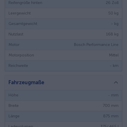
Reifengröße hinten
26
Zoll
Leergewicht
50
kg
Gesamtgewicht
-
kg
Nutzlast
168
kg
Motor
Bosch Performance Line
Motorposition
Mittel
Reichweite
-
km
Fahrzeugmaße
Höhe
-
mm
Breite
700
mm
Länge
875
mm
Ladevolumen
375/ 465
l