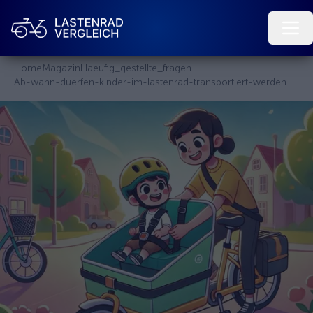
Home
Magazin
Haeufig_gestellte_fragen
Ab-wann-duerfen-kinder-im-lastenrad-transportiert-werden