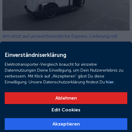
dm setzt auf umweltfreundliche Express-Lieferung mit
Lastenrädern von ONOMOTION
Einverständniserklärung
Elektrotransporter-Vergleich braucht für einzelne
Datennutzungen Deine Einwilligung, um Dein Nutzererlebnis zu
verbessern. Mit Klick auf „Akzeptieren“ gibst Du diese
Einwilligung. Unsere Datenschutzerklärung findest Du
hier.
Ablehnen
Edit Cookies
Lastenradförderung in Hessen: Regionale Programme für
Akzeptieren
nachhaltige Mobilität