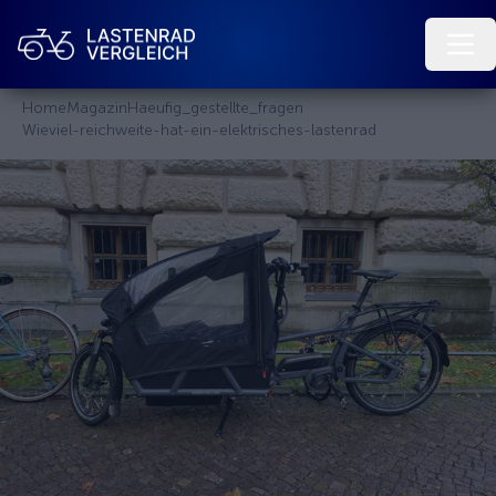
Home
Magazin
Haeufig_gestellte_fragen
Wieviel-reichweite-hat-ein-elektrisches-lastenrad