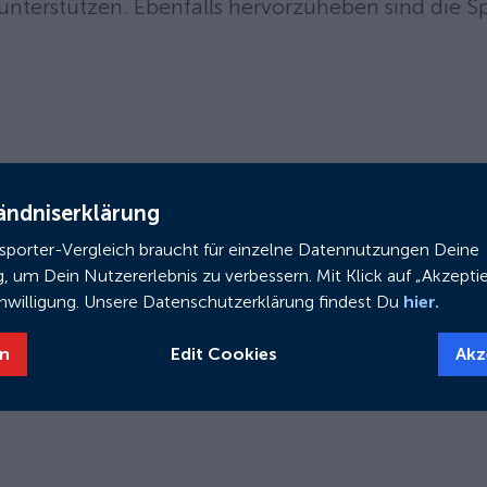
nterstützen. Ebenfalls hervorzuheben sind die 
Das draisin THASOS ist ein Lastendreirad, das sowo
ändniserklärung
Einsatz als auch für außerbetriebliche Fahrten k
nsporter-Vergleich braucht für einzelne Datennutzungen Deine
ca. 195 cm Länge, 73 cm Breite und 113 cm Höhe 
g, um Dein Nutzererlebnis zu verbessern. Mit Klick auf „Akzeptie
dank des Trike-Konzepts sehr stabil.
Lesen Sie hi
inwilligung. Unsere Datenschutzerklärung findest Du
hier.
n
Edit Cookies
Akz