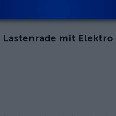
3
Lastenrad
e
mit Elektro