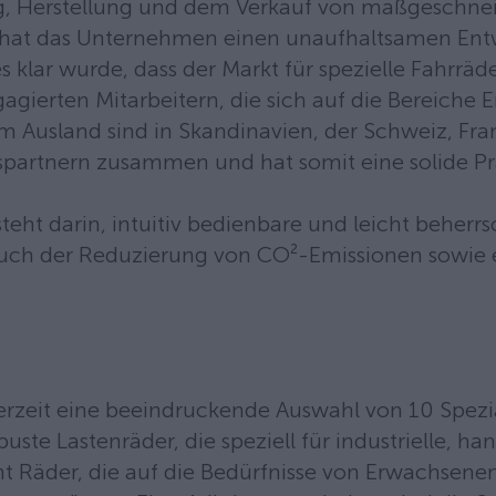
g, Herstellung und dem Verkauf von maßgeschnei
2 hat das Unternehmen einen unaufhaltsamen Ent
s klar wurde, dass der Markt für spezielle Fahrrä
ierten Mitarbeitern, die sich auf die Bereiche E
m Ausland sind in Skandinavien, der Schweiz, Fra
ebspartnern zusammen und hat somit eine solide 
ht darin, intuitiv bedienbare und leicht beherrs
ls auch der Reduzierung von CO²-Emissionen sow
erzeit eine beeindruckende Auswahl von 10 Spezial
buste Lastenräder, die speziell für industrielle
t Räder, die auf die Bedürfnisse von Erwachsene