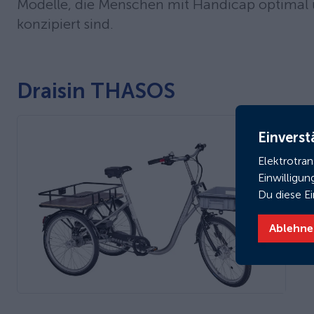
Modelle, die Menschen mit Handicap optimal u
konzipiert sind.
Draisin THASOS
Einverst
Elektrotra
Einwilligun
Du diese E
Ablehne