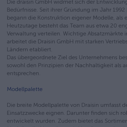
Die draisin GmbH widmet sich der Entwicklun
Bedürfnisse. Seit ihrer Gründung im Jahr 199
begann die Konstruktion eigener Modelle, als e
Heutzutage besteht das Team aus etwa 20 engag
Verwaltung verteilen. Wichtige Absatzmärkte i
arbeitet die Draisin GmbH mit starken Vertri
Ländern etabliert.
Das übergeordnete Ziel des Unternehmens beste
sowohl den Prinzipien der Nachhaltigkeit a
entsprechen.
Modellpalette
Die breite Modellpalette von Draisin umfasst d
Einsatzzwecke eignen. Darunter finden sich ro
entwickelt wurden. Zudem bietet das Sortimen