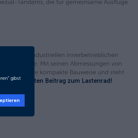
Spezial-Tandems, die für gemeinsame Ausflüge
hl für den industriellen innerbetrieblichen
onzipiert wurde. Mit seinen Abmessungen von
bietet es eine kompakte Bauweise und steht
ren“ gibst
er den gesamten Beitrag zum Lastenrad!
eptieren